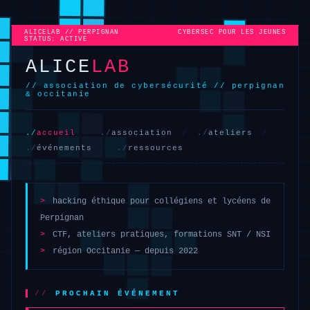
ALICELAB // PERPIGNAN
CYBERSEC POUR LES JEUNES
STATUS: ACTIVE
ALICE
LAB
// association de cybersécurité // perpignan
& occitanie
accueil
/
association
/
ateliers
/
événements
/
ressources
>
hacking éthique pour collégiens et lycéens de
Perpignan
>
CTF, ateliers pratiques, formations SNT / NSI
>
région Occitanie — depuis 2022
PROCHAIN ÉVÉNEMENT